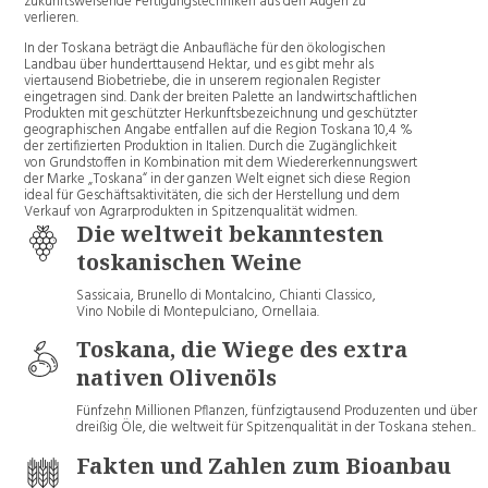
zukunftsweisende Fertigungstechniken aus den Augen zu
verlieren.
In der Toskana beträgt die Anbaufläche für den ökologischen
Landbau über hunderttausend Hektar, und es gibt mehr als
viertausend Biobetriebe, die in unserem regionalen Register
eingetragen sind. Dank der breiten Palette an landwirtschaftlichen
Produkten mit geschützter Herkunftsbezeichnung und geschützter
geographischen Angabe entfallen auf die Region Toskana 10,4 %
der zertifizierten Produktion in Italien. Durch die Zugänglichkeit
von Grundstoffen in Kombination mit dem Wiedererkennungswert
der Marke „Toskana“ in der ganzen Welt eignet sich diese Region
ideal für Geschäftsaktivitäten, die sich der Herstellung und dem
Verkauf von Agrarprodukten in Spitzenqualität widmen.
Die weltweit bekanntesten
toskanischen Weine
Sassicaia, Brunello di Montalcino, Chianti Classico,
Vino Nobile di Montepulciano, Ornellaia.
Toskana, die Wiege des extra
nativen Olivenöls
Fünfzehn Millionen Pflanzen, fünfzigtausend Produzenten und über
dreißig Öle, die weltweit für Spitzenqualität in der Toskana stehen..
Fakten und Zahlen zum Bioanbau