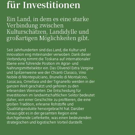
für Investitionen
Ein Land, in dem es eine starke
Verbindung zwischen
Kulturschätzen, Landidylle und
großartigen Möglichkeiten gibt.
Seit Jahrhunderten sind das Land, die Kultur und
Innovation eng miteinander verwoben. Dank dieser
Verbindung nimmt die Toskana auf internationaler
Ebene eine führende Position im Agrar- und
Nahrungsmittelsektor ein. Das Olivenöl Extra Vergine
und Spitzenweine wie der Chianti Classico, Vino
Nobile di Montepulciano, Brunello di Montalcino,
Sassicaia, Ornellaia und der Tignanello werden in der
ganzen Welt geschätzt und gehören zu den
erlesensten Weinsorten. Die Entscheidung für
Investitionen im landwirtschaftlichen Sektor bedeutet
daher, von einer Geschichte zu profitieren, die eine
großen Tradition, erlesene Rohstoffe und
Qualitätsprodukte hervorgebracht hat. Darüber
hinaus gibt es in der gesamten Region eine
durchgehende Lieferkette, was einen bedeutenden
strategischen und logistischen Vorteil darstellt.